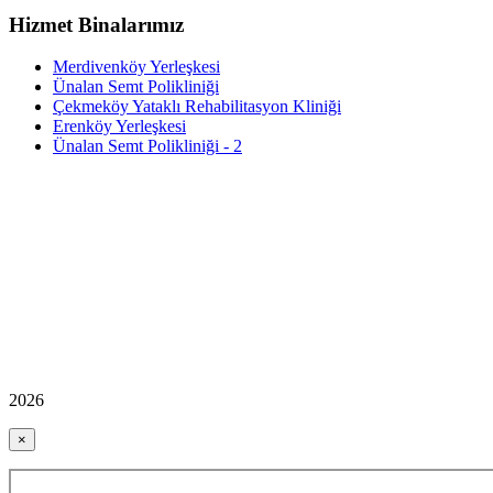
Hizmet Binalarımız
Merdivenköy Yerleşkesi
Ünalan Semt Polikliniği
Çekmeköy Yataklı Rehabilitasyon Kliniği
Erenköy Yerleşkesi
Ünalan Semt Polikliniği - 2
2026
×