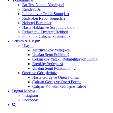
Yönlendirme
Bu Test Nerede Yapılıyor?
Randevu Al
Laboratuvar Tetkik Sonuçları
Radyoloji Rapor Sonuçları
Nöbetçi Eczaneler
Hasta Hakları ve Sorumlulukları
Refakatçi / Ziyaretçi Rehberi
Poliklinik Çalışma Saatlerimiz
İletişim & Ulaşım
Ulaşım
Merdivenköy Yerleşkesi
Ünalan Semt Polikliniği
Çekmeköy Yataklı Rehabilitasyon Kliniği
Erenköy Yerleşkesi
Ünalan Semt Polikliniği - 2
Öneri ve Görüşleriniz
Hasta Görüş ve Öneri Formu
Çalışan Görüş ve Öneri Formu
Çalışan-Yönetim Görüşme Talebi
Digital Medya
İnstagram
Facebook