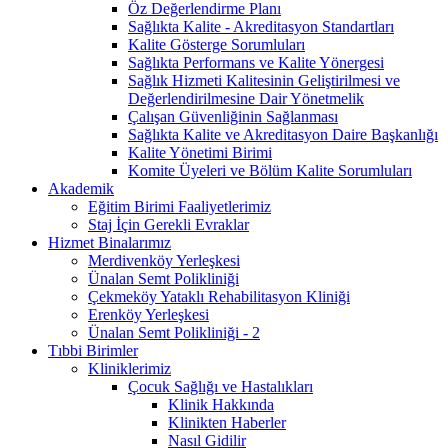
Öz Değerlendirme Planı
Sağlıkta Kalite - Akreditasyon Standartları
Kalite Gösterge Sorumluları
Sağlıkta Performans ve Kalite Yönergesi
Sağlık Hizmeti Kalitesinin Geliştirilmesi ve
Değerlendirilmesine Dair Yönetmelik
Çalışan Güvenliğinin Sağlanması
Sağlıkta Kalite ve Akreditasyon Daire Başkanlığı
Kalite Yönetimi Birimi
Komite Üyeleri ve Bölüm Kalite Sorumluları
Akademik
Eğitim Birimi Faaliyetlerimiz
Staj İçin Gerekli Evraklar
Hizmet Binalarımız
Merdivenköy Yerleşkesi
Ünalan Semt Polikliniği
Çekmeköy Yataklı Rehabilitasyon Kliniği
Erenköy Yerleşkesi
Ünalan Semt Polikliniği - 2
Tıbbi Birimler
Kliniklerimiz
Çocuk Sağlığı ve Hastalıkları
Klinik Hakkında
Klinikten Haberler
Nasıl Gidilir