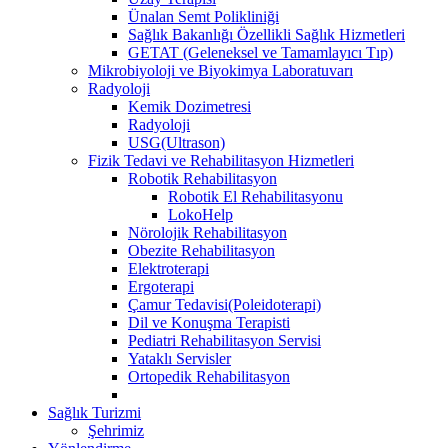
Ünalan Semt Polikliniği
Sağlık Bakanlığı Özellikli Sağlık Hizmetleri
GETAT (Geleneksel ve Tamamlayıcı Tıp)
Mikrobiyoloji ve Biyokimya Laboratuvarı
Radyoloji
Kemik Dozimetresi
Radyoloji
USG(Ultrason)
Fizik Tedavi ve Rehabilitasyon Hizmetleri
Robotik Rehabilitasyon
Robotik El Rehabilitasyonu
LokoHelp
Nörolojik Rehabilitasyon
Obezite Rehabilitasyon
Elektroterapi
Ergoterapi
Çamur Tedavisi(Poleidoterapi)
Dil ve Konuşma Terapisti
Pediatri Rehabilitasyon Servisi
Yataklı Servisler
Ortopedik Rehabilitasyon
Sağlık Turizmi
Şehrimiz