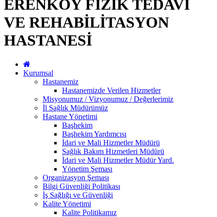
ERENKÖY FİZİK TEDAVİ
VE REHABİLİTASYON
HASTANESİ
Kurumsal
Hastanemiz
Hastanemizde Verilen Hizmetler
Misyonumuz / Vizyonumuz / Değerlerimiz
İl Sağlık Müdürümüz
Hastane Yönetimi
Başhekim
Başhekim Yardımcısı
İdari ve Mali Hizmetler Müdürü
Sağlık Bakım Hizmetleri Müdürü
İdari ve Mali Hizmetler Müdür Yard.
Yönetim Şeması
Organizasyon Şeması
Bilgi Güvenliği Politikası
İş Sağlığı ve Güvenliği
Kalite Yönetimi
Kalite Politikamız