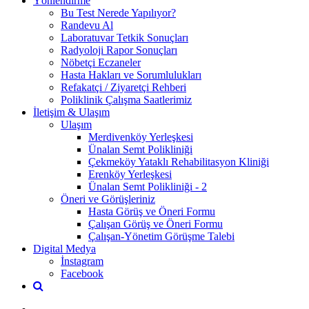
Yönlendirme
Bu Test Nerede Yapılıyor?
Randevu Al
Laboratuvar Tetkik Sonuçları
Radyoloji Rapor Sonuçları
Nöbetçi Eczaneler
Hasta Hakları ve Sorumlulukları
Refakatçi / Ziyaretçi Rehberi
Poliklinik Çalışma Saatlerimiz
İletişim & Ulaşım
Ulaşım
Merdivenköy Yerleşkesi
Ünalan Semt Polikliniği
Çekmeköy Yataklı Rehabilitasyon Kliniği
Erenköy Yerleşkesi
Ünalan Semt Polikliniği - 2
Öneri ve Görüşleriniz
Hasta Görüş ve Öneri Formu
Çalışan Görüş ve Öneri Formu
Çalışan-Yönetim Görüşme Talebi
Digital Medya
İnstagram
Facebook