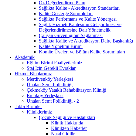
Öz Değerlendirme Planı
Sağlıkta Kalite - Akreditasyon Standartları
Kalite Gösterge Sorumluları
Sağlıkta Performans ve Kalite Yönergesi
Sağlık Hizmeti Kalitesinin Geliştirilmesi ve
Değerlendirilmesine Dair Yönetmelik
Çalışan Güvenliğinin Sağlanması
Sağlıkta Kalite ve Akreditasyon Daire Başkanlığı
Kalite Yönetimi Birimi
Komite Üyeleri ve Bölüm Kalite Sorumluları
Akademik
Eğitim Birimi Faaliyetlerimiz
Staj İçin Gerekli Evraklar
Hizmet Binalarımız
Merdivenköy Yerleşkesi
Ünalan Semt Polikliniği
Çekmeköy Yataklı Rehabilitasyon Kliniği
Erenköy Yerleşkesi
Ünalan Semt Polikliniği - 2
Tıbbi Birimler
Kliniklerimiz
Çocuk Sağlığı ve Hastalıkları
Klinik Hakkında
Klinikten Haberler
Nasıl Gidilir