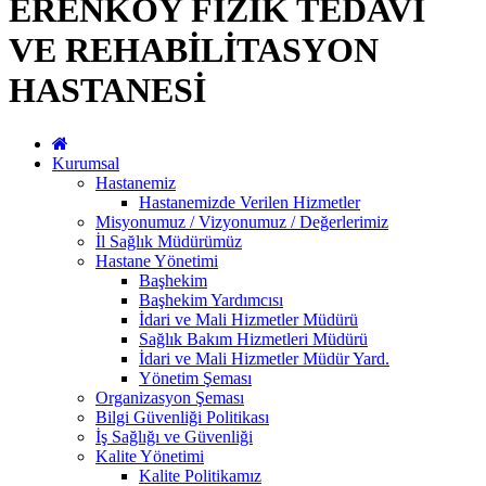
ERENKÖY FİZİK TEDAVİ
VE REHABİLİTASYON
HASTANESİ
Kurumsal
Hastanemiz
Hastanemizde Verilen Hizmetler
Misyonumuz / Vizyonumuz / Değerlerimiz
İl Sağlık Müdürümüz
Hastane Yönetimi
Başhekim
Başhekim Yardımcısı
İdari ve Mali Hizmetler Müdürü
Sağlık Bakım Hizmetleri Müdürü
İdari ve Mali Hizmetler Müdür Yard.
Yönetim Şeması
Organizasyon Şeması
Bilgi Güvenliği Politikası
İş Sağlığı ve Güvenliği
Kalite Yönetimi
Kalite Politikamız