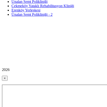
Ünalan Semt Polikliniği
Çekmeköy Yataklı Rehabilitasyon Kliniği
Erenköy Yerleşkesi
Ünalan Semt Polikliniği - 2
2026
×