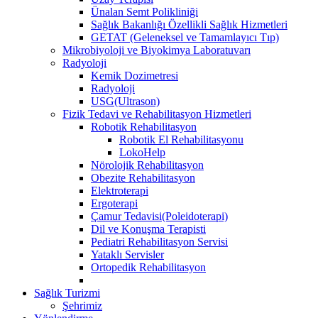
Ünalan Semt Polikliniği
Sağlık Bakanlığı Özellikli Sağlık Hizmetleri
GETAT (Geleneksel ve Tamamlayıcı Tıp)
Mikrobiyoloji ve Biyokimya Laboratuvarı
Radyoloji
Kemik Dozimetresi
Radyoloji
USG(Ultrason)
Fizik Tedavi ve Rehabilitasyon Hizmetleri
Robotik Rehabilitasyon
Robotik El Rehabilitasyonu
LokoHelp
Nörolojik Rehabilitasyon
Obezite Rehabilitasyon
Elektroterapi
Ergoterapi
Çamur Tedavisi(Poleidoterapi)
Dil ve Konuşma Terapisti
Pediatri Rehabilitasyon Servisi
Yataklı Servisler
Ortopedik Rehabilitasyon
Sağlık Turizmi
Şehrimiz