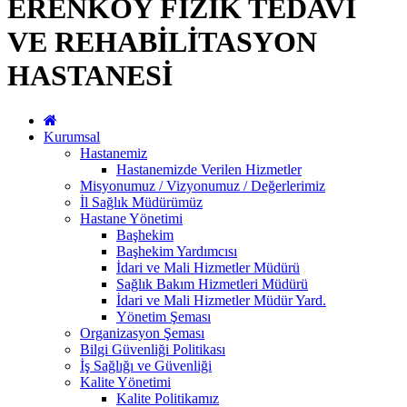
ERENKÖY FİZİK TEDAVİ
VE REHABİLİTASYON
HASTANESİ
Kurumsal
Hastanemiz
Hastanemizde Verilen Hizmetler
Misyonumuz / Vizyonumuz / Değerlerimiz
İl Sağlık Müdürümüz
Hastane Yönetimi
Başhekim
Başhekim Yardımcısı
İdari ve Mali Hizmetler Müdürü
Sağlık Bakım Hizmetleri Müdürü
İdari ve Mali Hizmetler Müdür Yard.
Yönetim Şeması
Organizasyon Şeması
Bilgi Güvenliği Politikası
İş Sağlığı ve Güvenliği
Kalite Yönetimi
Kalite Politikamız