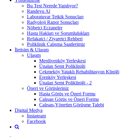
Yönlendirme
Bu Test Nerede Yapılıyor?
Randevu Al
Laboratuvar Tetkik Sonuçları
Radyoloji Rapor Sonuçları
Nöbetçi Eczaneler
Hasta Hakları ve Sorumlulukları
Refakatçi / Ziyaretçi Rehberi
Poliklinik Çalışma Saatlerimiz
İletişim & Ulaşım
Ulaşım
Merdivenköy Yerleşkesi
Ünalan Semt Polikliniği
Çekmeköy Yataklı Rehabilitasyon Kliniği
Erenköy Yerleşkesi
Ünalan Semt Polikliniği - 2
Öneri ve Görüşleriniz
Hasta Görüş ve Öneri Formu
Çalışan Görüş ve Öneri Formu
Çalışan-Yönetim Görüşme Talebi
Digital Medya
İnstagram
Facebook