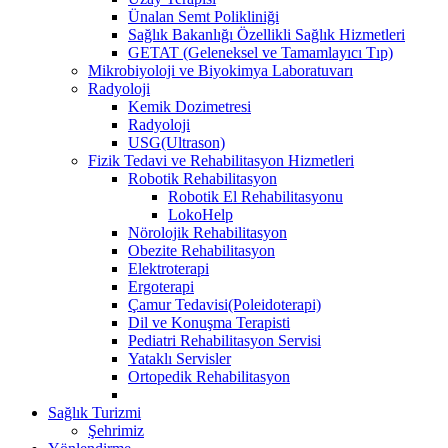
Ünalan Semt Polikliniği
Sağlık Bakanlığı Özellikli Sağlık Hizmetleri
GETAT (Geleneksel ve Tamamlayıcı Tıp)
Mikrobiyoloji ve Biyokimya Laboratuvarı
Radyoloji
Kemik Dozimetresi
Radyoloji
USG(Ultrason)
Fizik Tedavi ve Rehabilitasyon Hizmetleri
Robotik Rehabilitasyon
Robotik El Rehabilitasyonu
LokoHelp
Nörolojik Rehabilitasyon
Obezite Rehabilitasyon
Elektroterapi
Ergoterapi
Çamur Tedavisi(Poleidoterapi)
Dil ve Konuşma Terapisti
Pediatri Rehabilitasyon Servisi
Yataklı Servisler
Ortopedik Rehabilitasyon
Sağlık Turizmi
Şehrimiz