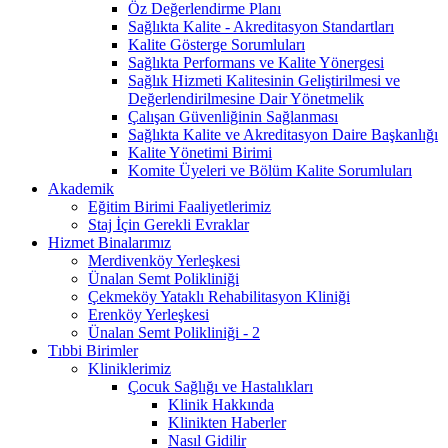
Öz Değerlendirme Planı
Sağlıkta Kalite - Akreditasyon Standartları
Kalite Gösterge Sorumluları
Sağlıkta Performans ve Kalite Yönergesi
Sağlık Hizmeti Kalitesinin Geliştirilmesi ve
Değerlendirilmesine Dair Yönetmelik
Çalışan Güvenliğinin Sağlanması
Sağlıkta Kalite ve Akreditasyon Daire Başkanlığı
Kalite Yönetimi Birimi
Komite Üyeleri ve Bölüm Kalite Sorumluları
Akademik
Eğitim Birimi Faaliyetlerimiz
Staj İçin Gerekli Evraklar
Hizmet Binalarımız
Merdivenköy Yerleşkesi
Ünalan Semt Polikliniği
Çekmeköy Yataklı Rehabilitasyon Kliniği
Erenköy Yerleşkesi
Ünalan Semt Polikliniği - 2
Tıbbi Birimler
Kliniklerimiz
Çocuk Sağlığı ve Hastalıkları
Klinik Hakkında
Klinikten Haberler
Nasıl Gidilir