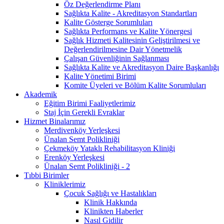
Öz Değerlendirme Planı
Sağlıkta Kalite - Akreditasyon Standartları
Kalite Gösterge Sorumluları
Sağlıkta Performans ve Kalite Yönergesi
Sağlık Hizmeti Kalitesinin Geliştirilmesi ve
Değerlendirilmesine Dair Yönetmelik
Çalışan Güvenliğinin Sağlanması
Sağlıkta Kalite ve Akreditasyon Daire Başkanlığı
Kalite Yönetimi Birimi
Komite Üyeleri ve Bölüm Kalite Sorumluları
Akademik
Eğitim Birimi Faaliyetlerimiz
Staj İçin Gerekli Evraklar
Hizmet Binalarımız
Merdivenköy Yerleşkesi
Ünalan Semt Polikliniği
Çekmeköy Yataklı Rehabilitasyon Kliniği
Erenköy Yerleşkesi
Ünalan Semt Polikliniği - 2
Tıbbi Birimler
Kliniklerimiz
Çocuk Sağlığı ve Hastalıkları
Klinik Hakkında
Klinikten Haberler
Nasıl Gidilir