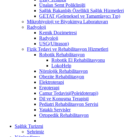
Ünalan Semt Polikliniği
Sağlık Bakanlığı Özellikli Sağlık Hizmetleri
GETAT (Geleneksel ve Tamamlayıcı Tıp)
Mikrobiyoloji ve Biyokimya Laboratuvarı
Radyoloji
Kemik Dozimetresi
Radyoloji
USG(Ultrason)
Fizik Tedavi ve Rehabilitasyon Hizmetleri
Robotik Rehabilitasyon
Robotik El Rehabilitasyonu
LokoHelp
Nörolojik Rehabilitasyon
Obezite Rehabilitasyon
Elektroterapi
Ergoterapi
Çamur Tedavisi(Poleidoterapi)
Dil ve Konuşma Terapisti
Pediatri Rehabilitasyon Servisi
Yataklı Servisler
Ortopedik Rehabilitasyon
Sağlık Turizmi
Şehrimiz