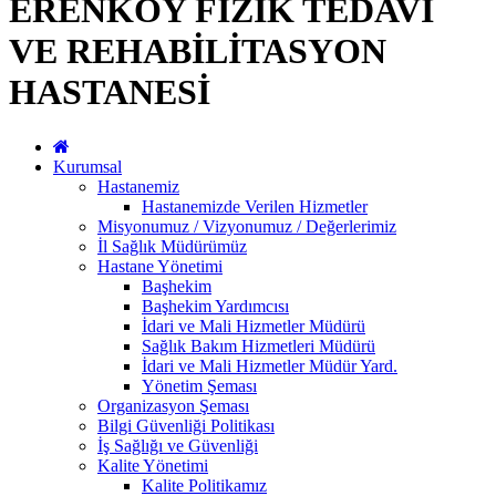
ERENKÖY FİZİK TEDAVİ
VE REHABİLİTASYON
HASTANESİ
Kurumsal
Hastanemiz
Hastanemizde Verilen Hizmetler
Misyonumuz / Vizyonumuz / Değerlerimiz
İl Sağlık Müdürümüz
Hastane Yönetimi
Başhekim
Başhekim Yardımcısı
İdari ve Mali Hizmetler Müdürü
Sağlık Bakım Hizmetleri Müdürü
İdari ve Mali Hizmetler Müdür Yard.
Yönetim Şeması
Organizasyon Şeması
Bilgi Güvenliği Politikası
İş Sağlığı ve Güvenliği
Kalite Yönetimi
Kalite Politikamız