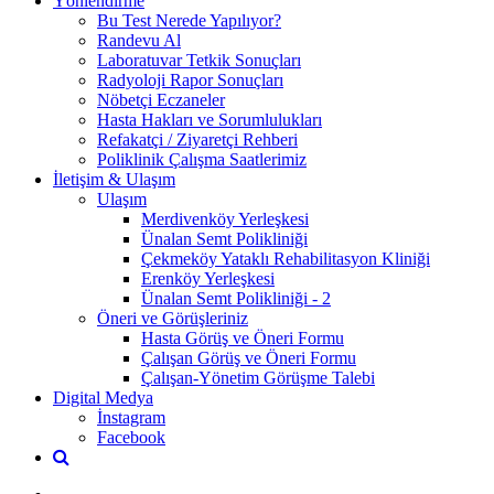
Yönlendirme
Bu Test Nerede Yapılıyor?
Randevu Al
Laboratuvar Tetkik Sonuçları
Radyoloji Rapor Sonuçları
Nöbetçi Eczaneler
Hasta Hakları ve Sorumlulukları
Refakatçi / Ziyaretçi Rehberi
Poliklinik Çalışma Saatlerimiz
İletişim & Ulaşım
Ulaşım
Merdivenköy Yerleşkesi
Ünalan Semt Polikliniği
Çekmeköy Yataklı Rehabilitasyon Kliniği
Erenköy Yerleşkesi
Ünalan Semt Polikliniği - 2
Öneri ve Görüşleriniz
Hasta Görüş ve Öneri Formu
Çalışan Görüş ve Öneri Formu
Çalışan-Yönetim Görüşme Talebi
Digital Medya
İnstagram
Facebook