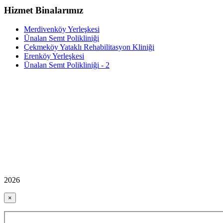
Hizmet Binalarımız
Merdivenköy Yerleşkesi
Ünalan Semt Polikliniği
Çekmeköy Yataklı Rehabilitasyon Kliniği
Erenköy Yerleşkesi
Ünalan Semt Polikliniği - 2
2026
×