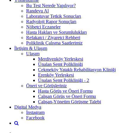
Yönlendirme
Bu Test Nerede Yapılıyor?
Randevu Al
Laboratuvar Tetkik Sonuçları
Radyoloji Rapor Sonuçları
Nöbetçi Eczaneler
Hasta Hakları ve Sorumlulukları
Refakatçi / Ziyaretçi Rehberi
Poliklinik Çalışma Saatlerimiz
İletişim & Ulaşım
Ulaşım
Merdivenköy Yerleşkesi
Ünalan Semt Polikliniği
Çekmeköy Yataklı Rehabilitasyon Kliniği
Erenköy Yerleşkesi
Ünalan Semt Polikliniği - 2
Öneri ve Görüşleriniz
Hasta Görüş ve Öneri Formu
Çalışan Görüş ve Öneri Formu
Çalışan-Yönetim Görüşme Talebi
Digital Medya
İnstagram
Facebook