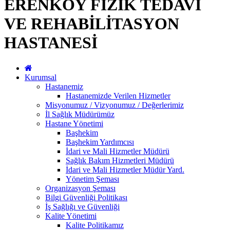
ERENKÖY FİZİK TEDAVİ
VE REHABİLİTASYON
HASTANESİ
Kurumsal
Hastanemiz
Hastanemizde Verilen Hizmetler
Misyonumuz / Vizyonumuz / Değerlerimiz
İl Sağlık Müdürümüz
Hastane Yönetimi
Başhekim
Başhekim Yardımcısı
İdari ve Mali Hizmetler Müdürü
Sağlık Bakım Hizmetleri Müdürü
İdari ve Mali Hizmetler Müdür Yard.
Yönetim Şeması
Organizasyon Şeması
Bilgi Güvenliği Politikası
İş Sağlığı ve Güvenliği
Kalite Yönetimi
Kalite Politikamız