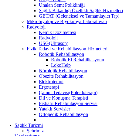
Ünalan Semt Polikliniği
Sağlık Bakanlığı Özellikli Sağlık Hizmetleri
GETAT (Geleneksel ve Tamamlayıcı Tıp)
Mikrobiyoloji ve Biyokimya Laboratuvarı
Radyoloji
Kemik Dozimetresi
Radyoloji
USG(Ultrason)
Fizik Tedavi ve Rehabilitasyon Hizmetleri
Robotik Rehabilitasyon
Robotik El Rehabilitasyonu
LokoHelp
Nörolojik Rehabilitasyon
Obezite Rehabilitasyon
Elektroterapi
Ergoterapi
Çamur Tedavisi(Poleidoterapi)
Dil ve Konuşma Terapisti
Pediatri Rehabilitasyon Servisi
Yataklı Servisler
Ortopedik Rehabilitasyon
Sağlık Turizmi
Şehrimiz