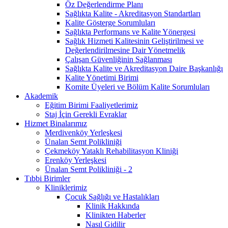
Öz Değerlendirme Planı
Sağlıkta Kalite - Akreditasyon Standartları
Kalite Gösterge Sorumluları
Sağlıkta Performans ve Kalite Yönergesi
Sağlık Hizmeti Kalitesinin Geliştirilmesi ve
Değerlendirilmesine Dair Yönetmelik
Çalışan Güvenliğinin Sağlanması
Sağlıkta Kalite ve Akreditasyon Daire Başkanlığı
Kalite Yönetimi Birimi
Komite Üyeleri ve Bölüm Kalite Sorumluları
Akademik
Eğitim Birimi Faaliyetlerimiz
Staj İçin Gerekli Evraklar
Hizmet Binalarımız
Merdivenköy Yerleşkesi
Ünalan Semt Polikliniği
Çekmeköy Yataklı Rehabilitasyon Kliniği
Erenköy Yerleşkesi
Ünalan Semt Polikliniği - 2
Tıbbi Birimler
Kliniklerimiz
Çocuk Sağlığı ve Hastalıkları
Klinik Hakkında
Klinikten Haberler
Nasıl Gidilir