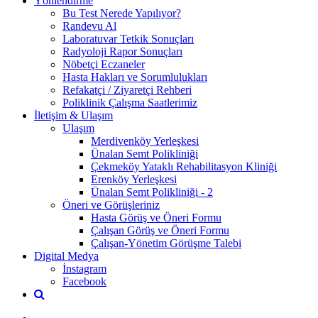
Yönlendirme
Bu Test Nerede Yapılıyor?
Randevu Al
Laboratuvar Tetkik Sonuçları
Radyoloji Rapor Sonuçları
Nöbetçi Eczaneler
Hasta Hakları ve Sorumlulukları
Refakatçi / Ziyaretçi Rehberi
Poliklinik Çalışma Saatlerimiz
İletişim & Ulaşım
Ulaşım
Merdivenköy Yerleşkesi
Ünalan Semt Polikliniği
Çekmeköy Yataklı Rehabilitasyon Kliniği
Erenköy Yerleşkesi
Ünalan Semt Polikliniği - 2
Öneri ve Görüşleriniz
Hasta Görüş ve Öneri Formu
Çalışan Görüş ve Öneri Formu
Çalışan-Yönetim Görüşme Talebi
Digital Medya
İnstagram
Facebook