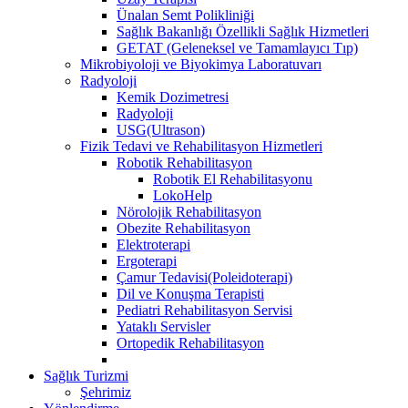
Ünalan Semt Polikliniği
Sağlık Bakanlığı Özellikli Sağlık Hizmetleri
GETAT (Geleneksel ve Tamamlayıcı Tıp)
Mikrobiyoloji ve Biyokimya Laboratuvarı
Radyoloji
Kemik Dozimetresi
Radyoloji
USG(Ultrason)
Fizik Tedavi ve Rehabilitasyon Hizmetleri
Robotik Rehabilitasyon
Robotik El Rehabilitasyonu
LokoHelp
Nörolojik Rehabilitasyon
Obezite Rehabilitasyon
Elektroterapi
Ergoterapi
Çamur Tedavisi(Poleidoterapi)
Dil ve Konuşma Terapisti
Pediatri Rehabilitasyon Servisi
Yataklı Servisler
Ortopedik Rehabilitasyon
Sağlık Turizmi
Şehrimiz