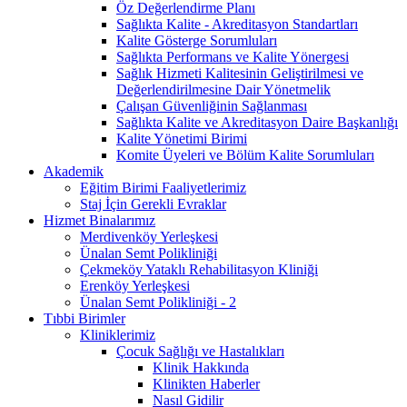
Öz Değerlendirme Planı
Sağlıkta Kalite - Akreditasyon Standartları
Kalite Gösterge Sorumluları
Sağlıkta Performans ve Kalite Yönergesi
Sağlık Hizmeti Kalitesinin Geliştirilmesi ve
Değerlendirilmesine Dair Yönetmelik
Çalışan Güvenliğinin Sağlanması
Sağlıkta Kalite ve Akreditasyon Daire Başkanlığı
Kalite Yönetimi Birimi
Komite Üyeleri ve Bölüm Kalite Sorumluları
Akademik
Eğitim Birimi Faaliyetlerimiz
Staj İçin Gerekli Evraklar
Hizmet Binalarımız
Merdivenköy Yerleşkesi
Ünalan Semt Polikliniği
Çekmeköy Yataklı Rehabilitasyon Kliniği
Erenköy Yerleşkesi
Ünalan Semt Polikliniği - 2
Tıbbi Birimler
Kliniklerimiz
Çocuk Sağlığı ve Hastalıkları
Klinik Hakkında
Klinikten Haberler
Nasıl Gidilir