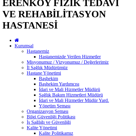
ERENKÖY FİZİK TEDAVİ
VE REHABİLİTASYON
HASTANESİ
Kurumsal
Hastanemiz
Hastanemizde Verilen Hizmetler
Misyonumuz / Vizyonumuz / Değerlerimiz
İl Sağlık Müdürümüz
Hastane Yönetimi
Başhekim
Başhekim Yardımcısı
İdari ve Mali Hizmetler Müdürü
Sağlık Bakım Hizmetleri Müdürü
İdari ve Mali Hizmetler Müdür Yard.
Yönetim Şeması
Organizasyon Şeması
Bilgi Güvenliği Politikası
İş Sağlığı ve Güvenliği
Kalite Yönetimi
Kalite Politikamız